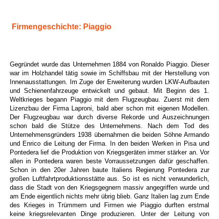
Firmengeschichte: Piaggio
Gegründet wurde das Unternehmen 1884 von Ronaldo Piaggio. Dieser
war im Holzhandel tätig sowie im Schiffsbau mit der Herstellung von
Innenausstattungen. Im Zuge der Erweiterung wurden LKW-Aufbauten
und Schienenfahrzeuge entwickelt und gebaut. Mit Beginn des 1.
Weltkrieges begann Piaggio mit dem Flugzeugbau. Zuerst mit dem
Lizenzbau der Firma Laproni, bald aber schon mit eigenen Modellen.
Der Flugzeugbau war durch diverse Rekorde und Auszeichnungen
schon bald die Stütze des Unternehmens. Nach dem Tod des
Unternehmensgründers 1938 übernahmen die beiden Söhne Armando
und Enrico die Leitung der Firma. In den beiden Werken in Pisa und
Pontedera lief die Produktion von Kriegsgeräten immer stärker an. Vor
allen in Pontedera waren beste Vorraussetzungen dafür geschaffen.
Schon in den 20er Jahren baute Italiens Regierung Pontedera zur
großen Luftfahrtproduktionsstätte aus. So ist es nicht verwunderlich,
dass die Stadt von den Kriegsgegnern massiv angegriffen wurde und
am Ende eigentlich nichts mehr übrig blieb. Ganz Italien lag zum Ende
des Krieges in Trümmern und Firmen wie Piaggio durften erstmal
keine kriegsrelevanten Dinge produzieren. Unter der Leitung von