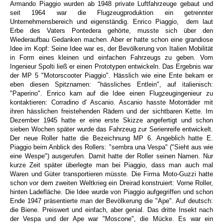
Armando Piaggio wurden ab 1948 private Luftfahrzeuge gebaut und
seit 1964 war die Flugzeugproduktion ein getrennter
Unternehmensbereich und eigenständig. Enrico Piaggio, dem laut
Erbe des Vaters Pontedera gehörte, musste sich über den
Wiederaufbau Gedanken machen. Aber er hatte schon eine grandiose
Idee im Kopf: Seine Idee war es, der Bevölkerung von Italien Mobilität
in Form eines kleinen und einfachen Fahrzeugs zu geben. Vom
Ingenieur Spolti ließ er einen Prototypen entwickeln. Das Ergebnis war
der MP 5 "Motorscooter Piaggio". Hässlich wie eine Ente bekam er
eben diesen Spitznamen: "hässliches Entlein", auf italienisch:
"Paperino". Enrico kam auf die Idee einen Flugzeugingenieur zu
kontaktieren: Corradino d' Ascanio. Ascanio hasste Motorräder mit
ihren hässlichen freistehenden Rädern und der sichtbaren Kette. Im
Dezember 1945 hatte er eine erste Skizze angefertigt und schon
sieben Wochen später wurde das Fahrzeug zur Serienreife entwickelt.
Der neue Roller hatte die Bezeichnung MP 6. Angeblich hatte E.
Piaggio beim Anblick des Rollers: "sembra una Vespa" ("Sieht aus wie
eine Wespe") ausgerufen. Damit hatte der Roller seinen Namen. Nur
kurze Zeit später überlegte man bei Piaggio, dass man auch mal
Waren und Güter transportieren müsste. Die Firma Moto-Guzzi hatte
schon vor dem zweiten Weltkrieg ein Dreirad konstruiert: Vorne Roller,
hinten Ladefläche. Die Idee wurde von Piaggio aufgegriffen und schon
Ende 1947 präsentierte man der Bevölkerung die "Ape". Auf deutsch:
die Biene. Preiswert und einfach, aber genial. Das dritte Insekt nach
der Vespa und der Ape war "Moscone", die Mücke. Es war ein