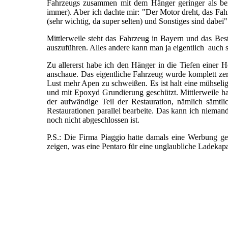
Fahrzeugs zusammen mit dem Hänger geringer als bei
immer). Aber ich dachte mir: "Der Motor dreht, das Fah
(sehr wichtig, da super selten) und Sonstiges sind dabei
Mittlerweile steht das Fahrzeug in Bayern und das Beste
auszuführen. Alles andere kann man ja eigentlich auch se
Zu allererst habe ich den Hänger in die Tiefen einer H
anschaue. Das eigentliche Fahrzeug wurde komplett zer
Lust mehr Apen zu schweißen. Es ist halt eine mühselig
und mit Epoxyd Grundierung geschützt. Mittlerweile ha
der aufwändige Teil der Restauration, nämlich sämtli
Restaurationen parallel bearbeite. Das kann ich nieman
noch nicht abgeschlossen ist.
P.S.: Die Firma Piaggio hatte damals eine Werbung gesc
zeigen, was eine Pentaro für eine unglaubliche Ladekapaz