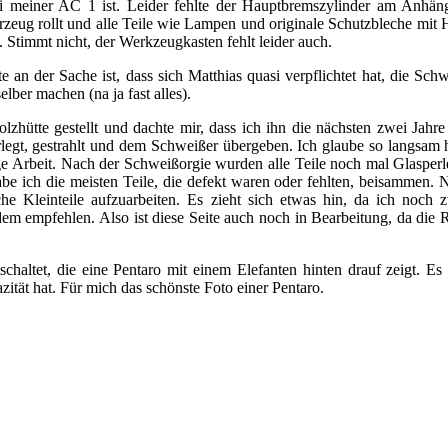
 meiner AC 1 ist. Leider fehlte der Hauptbremszylinder am Anhän
rzeug rollt und alle Teile wie Lampen und originale Schutzbleche mit 
". Stimmt nicht, der Werkzeugkasten fehlt leider auch.
 an der Sache ist, dass sich Matthias quasi verpflichtet hat, die Sch
lber machen (na ja fast alles).
olzhütte gestellt und dachte mir, dass ich ihn die nächsten zwei Jahre
legt, gestrahlt und dem Schweißer übergeben. Ich glaube so langsam h
e Arbeit. Nach der Schweißorgie wurden alle Teile noch mal Glasperle
be ich die meisten Teile, die defekt waren oder fehlten, beisammen. 
che Kleinteile aufzuarbeiten. Es zieht sich etwas hin, da ich noch 
dem empfehlen. Also ist diese Seite auch noch in Bearbeitung, da die R
haltet, die eine Pentaro mit einem Elefanten hinten drauf zeigt. Es 
ität hat. Für mich das schönste Foto einer Pentaro.