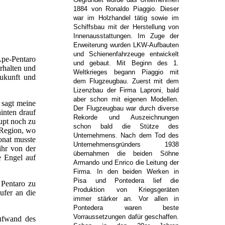
1884 von Ronaldo Piaggio. Dieser
war im Holzhandel tätig sowie im
Schiffsbau mit der Herstellung von
Innenausstattungen. Im Zuge der
Erweiterung wurden LKW-Aufbauten
und Schienenfahrzeuge entwickelt
Ape-Pentaro
und gebaut. Mit Beginn des 1.
rhalten und
Weltkrieges begann Piaggio mit
ukunft und
dem Flugzeugbau. Zuerst mit dem
Lizenzbau der Firma Laproni, bald
aber schon mit eigenen Modellen.
 sagt meine
Der Flugzeugbau war durch diverse
inten drauf
Rekorde und Auszeichnungen
upt noch zu
schon bald die Stütze des
r Region, wo
Unternehmens. Nach dem Tod des
fonat musste
Unternehmensgründers 1938
ihr von der
übernahmen die beiden Söhne
e Engel auf
Armando und Enrico die Leitung der
Firma. In den beiden Werken in
Pisa und Pontedera lief die
 Pentaro zu
Produktion von Kriegsgeräten
ufer an die
immer stärker an. Vor allen in
Pontedera waren beste
Vorraussetzungen dafür geschaffen.
aufwand des