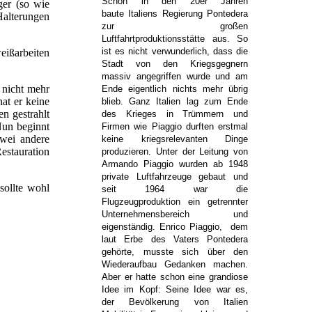
Schon in den 20er Jahren
ger (so wie
baute Italiens Regierung Pontedera
Halterungen
zur großen
Luftfahrtproduktionsstätte aus. So
ist es nicht verwunderlich, dass die
weißarbeiten
Stadt von den Kriegsgegnern
massiv angegriffen wurde und am
 nicht mehr
Ende eigentlich nichts mehr übrig
at er keine
blieb. Ganz Italien lag zum Ende
n gestrahlt
des Krieges in Trümmern und
Nun beginnt
Firmen wie Piaggio durften erstmal
zwei andere
keine kriegsrelevanten Dinge
estauration
produzieren. Unter der Leitung von
Armando Piaggio wurden ab 1948
private Luftfahrzeuge gebaut und
sollte wohl
seit 1964 war die
Flugzeugproduktion ein getrennter
Unternehmensbereich und
eigenständig. Enrico Piaggio, dem
laut Erbe des Vaters Pontedera
gehörte, musste sich über den
Wiederaufbau Gedanken machen.
Aber er hatte schon eine grandiose
Idee im Kopf: Seine Idee war es,
der Bevölkerung von Italien