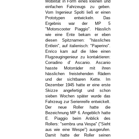
Mobilität in Form eines kleinen und
einfachen Fahrzeugs zu geben.
Vom Ingenieur Spolti ließ er einen
Prototypen entwickeln. Das
Ergebnis war der MP 5
"Motorscooter Piaggio". Hässlich
wie eine Ente bekam er eben
diesen Spitznamen: "hässliches
Entlein", auf italienisch: "Paperino".
Enrico kam auf die Idee einen
Flugzeugingenieur zu kontaktieren:
Corradino d' Ascanio. Ascanio
hasste Motorräder mit ihren
hässlichen freistehenden Rädern
und der sichtbaren Kette. Im
Dezember 1945 hatte er eine erste
Skizze angefertigt und schon
sieben Wochen später wurde das
Fahrzeug zur Serienreife entwickelt.
Der neue Roller hatte die
Bezeichnung MP 6. Angeblich hatte
E. Piaggio beim Anblick des
Rollers: "sembra una Vespa" ("Sieht
aus wie eine Wespe") ausgerufen.
Damit hatte der Roller seinen