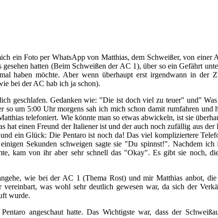
ich ein Foto per WhatsApp von Matthias, dem Schweißer, von einer 
s gesehen hatten (Beim Schweißen der AC 1), über so ein Gefährt unte
 mal haben möchte. Aber wenn überhaupt erst irgendwann in der Z
e bei der AC hab ich ja schon).
lich geschlafen. Gedanken wie: "Die ist doch viel zu teuer" und" Was
er so um 5:00 Uhr morgens sah ich mich schon damit rumfahren und h
atthias telefoniert. Wie könnte man so etwas abwickeln, ist sie überha
s hat einen Freund der Italiener ist und der auch noch zufällig aus de
 und ein Glück: Die Pentaro ist noch da! Das viel kompliziertere Tele
 einigen Sekunden schweigen sagte sie "Du spinnst!". Nachdem ich 
te, kam von ihr aber sehr schnell das "Okay". Es gibt sie noch, di
rangehe, wie bei der AC 1 (Thema Rost) und mir Matthias anbot, die
er vereinbart, was wohl sehr deutlich gewesen war, da sich der Verkä
uft wurde.
 Pentaro angeschaut hatte. Das Wichtigste war, dass der Schweiß