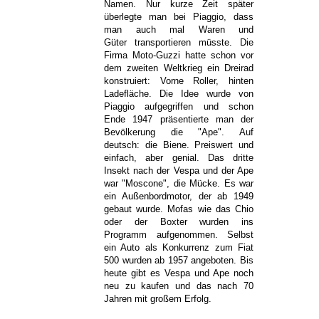
Namen. Nur kurze Zeit später
überlegte man bei Piaggio, dass
man auch mal Waren und
Güter transportieren müsste. Die
Firma Moto-Guzzi hatte schon vor
dem zweiten Weltkrieg ein Dreirad
konstruiert: Vorne Roller, hinten
Ladefläche. Die Idee wurde von
Piaggio aufgegriffen und schon
Ende 1947 präsentierte man der
Bevölkerung die "Ape". Auf
deutsch: die Biene. Preiswert und
einfach, aber genial. Das dritte
Insekt nach der Vespa und der Ape
war "Moscone", die Mücke. Es war
ein Außenbordmotor, der ab 1949
gebaut wurde. Mofas wie das Chio
oder der Boxter wurden ins
Programm aufgenommen. Selbst
ein Auto als Konkurrenz zum Fiat
500 wurden ab 1957 angeboten. Bis
heute gibt es Vespa und Ape noch
neu zu kaufen und das nach 70
Jahren mit großem Erfolg.