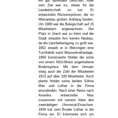
ein gut laufendes Geschäft. Aber
sein Ziel war es, etwas für die
Landwirtschaft zu tun. Er
entwickelte Rückenspritzen, die im
Weinanbau großen Anklang fanden.
Um 1900 war die Belegschaft auf 15
Mitarbeitern angewachsen. Der
Platz in Urach war zu klein und die
Stadt erlaubte ihm keinen Neubau,
da die Lärmbelästigung zu groß war.
1902 erwarb er in Metzingen eine
Tuchfabrik samt Wasserkraftanlage.
1904 konstruierte Holder die erste
von einem NSU-Motor angetriebene
Bodenspritze. Mit dem Umsatz
stieg auch die Zahl der Mitarbeiter
1913 auf über 100 Mitarbeiter. Auch
plante Holder seine beiden Söhne
Max und Lothar in die Firma
einzubinden. Nach einer Reise nach
Amerika entwickelte Max
zusammen mit seinem Vater den
zweirädrigen Universal-Einachser.
1934 trat sein Bruder Lothar in die
Firma ein. Er kümmerte sich um