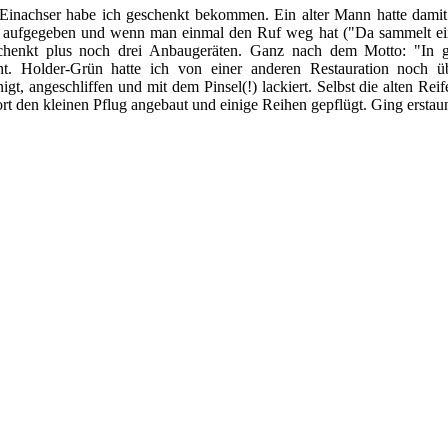
 Einachser habe ich geschenkt bekommen. Ein alter Mann hatte damit
e aufgegeben und wenn man einmal den Ruf weg hat ("Da sammelt ein
henkt plus noch drei Anbaugeräten. Ganz nach dem Motto: "In 
t. Holder-Grün hatte ich von einer anderen Restauration noch üb
gt, angeschliffen und mit dem Pinsel(!) lackiert. Selbst die alten Rei
ort den kleinen Pflug angebaut und einige Reihen gepflügt. Ging erstaun