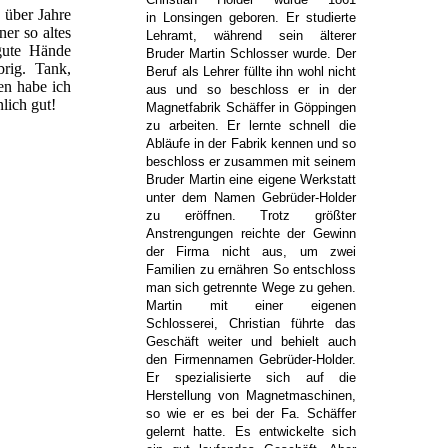
 über Jahre
in Lonsingen geboren. Er studierte
er so altes
Lehramt, während sein älterer
gute Hände
Bruder Martin Schlosser wurde. Der
rig. Tank,
Beruf als Lehrer füllte ihn wohl nicht
fen habe ich
aus und so beschloss er in der
lich gut!
Magnetfabrik Schäffer in Göppingen
zu arbeiten. Er lernte schnell die
Abläufe in der Fabrik kennen und so
beschloss er zusammen mit seinem
Bruder Martin eine eigene Werkstatt
unter dem Namen Gebrüder-Holder
zu eröffnen. Trotz größter
Anstrengungen reichte der Gewinn
der Firma nicht aus, um zwei
Familien zu ernähren So entschloss
man sich getrennte Wege zu gehen.
Martin mit einer eigenen
Schlosserei, Christian führte das
Geschäft weiter und behielt auch
den Firmennamen Gebrüder-Holder.
Er spezialisierte sich auf die
Herstellung von Magnetmaschinen,
so wie er es bei der Fa. Schäffer
gelernt hatte. Es entwickelte sich