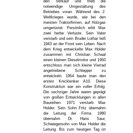
den Verkauf und trieb die
notwendige Umgestaltung des
Betriebes voran. Während des 2.
Weltkrieges wurde, wie bei den
meisten Traktorfirmen, auf Holzgas
umgerüstet. Persönlich erlitt Max
zwei herbe Verluste. Sein Vater
verstarb und sein Bruder Lothar ließ
1943 an der Front sein Leben. Nach
dem Krieg entwickelte Max Holder
zusammen mit Christian Schaal
einen kleinen Dieselmotor und 1950
entschloss man sich kleine Vierrad
angetriebene Schlepper zu
entwickeln. 1954 baute man den
ersten Knicklenker A10. Diese
Konstruktion war ein voller Erfolg.
Die sechziger Jahre waren geprägt
von großen Entwicklungen in allen
Baureihen. 1971 verstarb Max
Holder. Sein Sohn Fritz übernahm
die Leitung der Firma. 1980
übernahm Dr. Hans Saur,
Schwiegersohn von Max Holder die
Leitung. Bis zum heutigen Tag ist