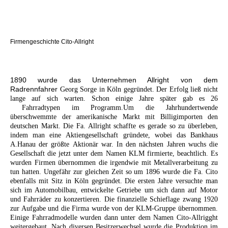
Firmengeschichte Cito-Allright
1890 wurde das Unternehmen Allright von dem
Radrennfahrer
Georg Sorge in Köln gegründet. Der Erfolg ließ nicht
lange auf sich warten. Schon einige Jahre später gab es 26
Fahrradtypen im Programm.Um die Jahrhundertwende
überschwemmte der amerikanische Markt mit Billigimporten den
deutschen Markt. Die Fa. Allright schaffte es gerade so zu überleben,
indem man eine Aktiengesellschaft gründete, wobei das Bankhaus
A.Hanau der größte Aktionär war. In den nächsten Jahren wuchs die
Gesellschaft die jetzt unter dem Namen KLM firmierte, beachtlich. Es
wurden Firmen übernommen die irgendwie mit Metallverarbeitung zu
tun hatten. Ungefähr zur gleichen Zeit so um 1896 wurde die Fa. Cito
ebenfalls mit Sitz in Köln gegründet. Die ersten Jahre versuchte man
sich im Automobilbau, entwickelte Getriebe um sich dann auf Motor
und Fahrräder zu konzertieren. Die finanzielle Schieflage zwang 1920
zur Aufgabe und die Firma wurde von der KLM-Gruppe übernommen.
Einige Fahrradmodelle wurden dann unter dem Namen Cito-Allrigght
weitergebaut. Nach diversen Besitzerwechsel wurde die Produktion im