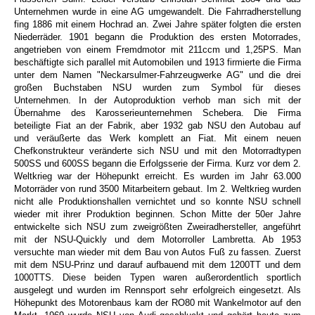
Unternehmen wurde in eine AG umgewandelt. Die Fahrradherstellung
fing 1886 mit einem Hochrad an. Zwei Jahre später folgten die ersten
Niederräder. 1901 begann die Produktion des ersten Motorrades,
angetrieben von einem Fremdmotor mit 211ccm und 1,25PS. Man
beschäftigte sich parallel mit Automobilen und 1913 firmierte die Firma
unter dem Namen "Neckarsulmer-Fahrzeugwerke AG" und die drei
großen Buchstaben NSU wurden zum Symbol für dieses
Unternehmen. In der Autoproduktion verhob man sich mit der
Übernahme des Karosserieunternehmen Schebera. Die Firma
beteiligte Fiat an der Fabrik, aber 1932 gab NSU den Autobau auf
und veräußerte das Werk komplett an Fiat. Mit einem neuen
Chefkonstrukteur veränderte sich NSU und mit den Motorradtypen
500SS und 600SS begann die Erfolgsserie der Firma. Kurz vor dem 2.
Weltkrieg war der Höhepunkt erreicht. Es wurden im Jahr 63.000
Motorräder von rund 3500 Mitarbeitern gebaut. Im 2. Weltkrieg wurden
nicht alle Produktionshallen vernichtet und so konnte NSU schnell
wieder mit ihrer Produktion beginnen. Schon Mitte der 50er Jahre
entwickelte sich NSU zum zweigrößten Zweiradhersteller, angeführt
mit der NSU-Quickly und dem Motorroller Lambretta. Ab 1953
versuchte man wieder mit dem Bau von Autos Fuß zu fassen. Zuerst
mit dem NSU-Prinz und darauf aufbauend mit dem 1200TT und dem
1000TTS. Diese beiden Typen waren außerordentlich sportlich
ausgelegt und wurden im Rennsport sehr erfolgreich eingesetzt. Als
Höhepunkt des Motorenbaus kam der RO80 mit Wankelmotor auf den