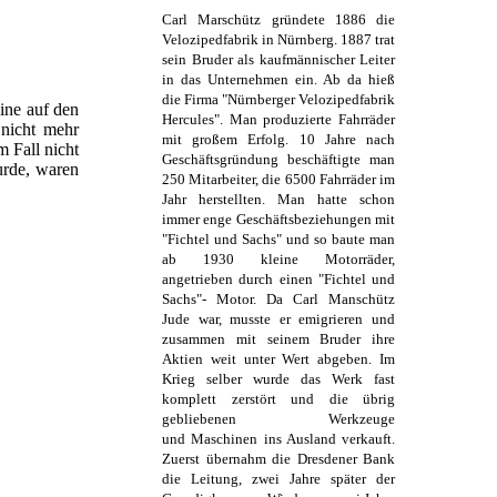
Carl Marschütz gründete 1886 die
Velozipedfabrik in Nürnberg. 1887 trat
sein Bruder als kaufmännischer Leiter
in das Unternehmen ein. Ab da hieß
die Firma "Nürnberger Velozipedfabrik
ine auf den
Hercules". Man produzierte Fahrräder
 nicht mehr
mit großem Erfolg. 10 Jahre nach
 Fall nicht
Geschäftsgründung beschäftigte man
urde, waren
250 Mitarbeiter, die 6500 Fahrräder im
Jahr herstellten. Man hatte schon
immer enge Geschäftsbeziehungen mit
"Fichtel und Sachs" und so baute man
ab 1930 kleine Motorräder,
angetrieben durch einen "Fichtel und
Sachs"- Motor. Da Carl Manschütz
Jude war, musste er emigrieren und
zusammen mit seinem Bruder ihre
Aktien weit unter Wert abgeben. Im
Krieg selber wurde das Werk fast
komplett zerstört und die übrig
gebliebenen Werkzeuge
und Maschinen ins Ausland verkauft.
Zuerst übernahm die Dresdener Bank
die Leitung, zwei Jahre später der