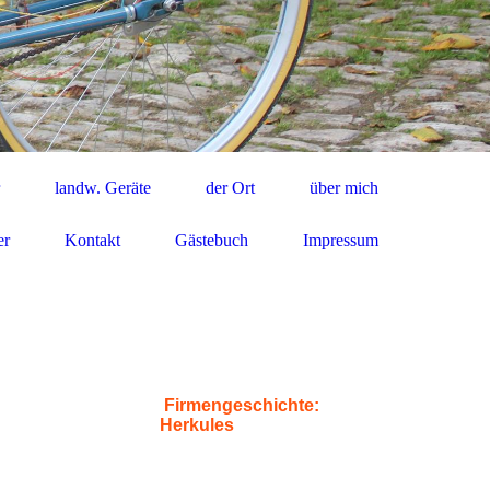
landw. Geräte
der Ort
über mich
er
Kontakt
Gästebuch
Impressum
Firmengeschichte:
Herkules