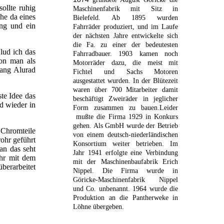
ollte ruhig
Maschinenfabrik mit Sitz in
he da eines
Bielefeld. Ab 1895 wurden
ung und ein
Fahrräder produziert, und im Laufe
der nächsten Jahre entwickelte sich
die Fa. zu einer der bedeutesten
lud ich das
Fahrradbauer. 1903 kamen noch
on man als
Motorräder dazu, die meist mit
ang Alurad
Fichtel und Sachs Motoren
ausgestattet wurden. In der Blütezeit
waren über 700 Mitarbeiter damit
ste Idee das
beschäftigt Zweiräder in jeglicher
d wieder in
Form zusammen zu bauen.Leider
mußte die Firma 1929 in Konkurs
gehen. Als GmbH wurde der Betrieb
 Chromteile
von einem deutsch-niederländischen
ohr geführt
Konsortium weiter betrieben. Im
an das seht
Jahr 1941 erfolgte eine Verbindung
ohr mit dem
mit der Maschinenbaufabrik Erich
berarbeitet
Nippel. Die Firma wurde in
Göricke-Maschinenfabrik Nippel
und Co. unbenannt. 1964 wurde die
Produktion an die Pantherweke in
Löhne übergeben.