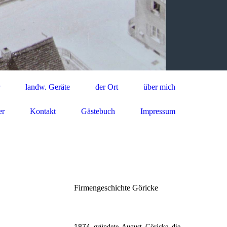
landw. Geräte
der Ort
über mich
er
Kontakt
Gästebuch
Impressum
Firmengeschichte Göricke
1874
gründete August Göricke die