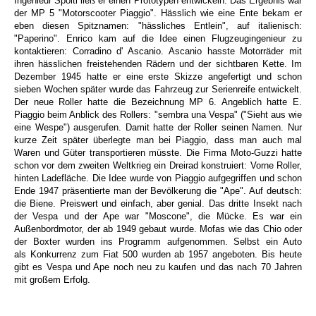
Ingenieur Spolti ließ er einen Prototypen entwickeln. Das Ergebnis war
der MP 5 "Motorscooter Piaggio". Hässlich wie eine Ente bekam er
eben diesen Spitznamen: "hässliches Entlein", auf italienisch:
"Paperino". Enrico kam auf die Idee einen Flugzeugingenieur zu
kontaktieren: Corradino d' Ascanio. Ascanio hasste Motorräder mit
ihren hässlichen freistehenden Rädern und der sichtbaren Kette. Im
Dezember 1945 hatte er eine erste Skizze angefertigt und schon
sieben Wochen später wurde das Fahrzeug zur Serienreife entwickelt.
Der neue Roller hatte die Bezeichnung MP 6. Angeblich hatte E.
Piaggio beim Anblick des Rollers: "sembra una Vespa" ("Sieht aus wie
eine Wespe") ausgerufen. Damit hatte der Roller seinen Namen. Nur
kurze Zeit später überlegte man bei Piaggio, dass man auch mal
Waren und Güter transportieren müsste. Die Firma Moto-Guzzi hatte
schon vor dem zweiten Weltkrieg ein Dreirad konstruiert: Vorne Roller,
hinten Ladefläche. Die Idee wurde von Piaggio aufgegriffen und schon
Ende 1947 präsentierte man der Bevölkerung die "Ape". Auf deutsch:
die Biene. Preiswert und einfach, aber genial. Das dritte Insekt nach
der Vespa und der Ape war "Moscone", die Mücke. Es war ein
Außenbordmotor, der ab 1949 gebaut wurde. Mofas wie das Chio oder
der Boxter wurden ins Programm aufgenommen. Selbst ein Auto
als Konkurrenz zum Fiat 500 wurden ab 1957 angeboten. Bis heute
gibt es Vespa und Ape noch neu zu kaufen und das nach 70 Jahren
mit großem Erfolg.