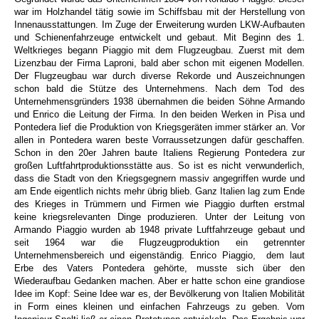
war im Holzhandel tätig sowie im Schiffsbau mit der Herstellung von
Innenausstattungen. Im Zuge der Erweiterung wurden LKW-Aufbauten
und Schienenfahrzeuge entwickelt und gebaut. Mit Beginn des 1.
Weltkrieges begann Piaggio mit dem Flugzeugbau. Zuerst mit dem
Lizenzbau der Firma Laproni, bald aber schon mit eigenen Modellen.
Der Flugzeugbau war durch diverse Rekorde und Auszeichnungen
schon bald die Stütze des Unternehmens. Nach dem Tod des
Unternehmensgründers 1938 übernahmen die beiden Söhne Armando
und Enrico die Leitung der Firma. In den beiden Werken in Pisa und
Pontedera lief die Produktion von Kriegsgeräten immer stärker an. Vor
allen in Pontedera waren beste Vorraussetzungen dafür geschaffen.
Schon in den 20er Jahren baute Italiens Regierung Pontedera zur
großen Luftfahrtproduktionsstätte aus. So ist es nicht verwunderlich,
dass die Stadt von den Kriegsgegnern massiv angegriffen wurde und
am Ende eigentlich nichts mehr übrig blieb. Ganz Italien lag zum Ende
des Krieges in Trümmern und Firmen wie Piaggio durften erstmal
keine kriegsrelevanten Dinge produzieren. Unter der Leitung von
Armando Piaggio wurden ab 1948 private Luftfahrzeuge gebaut und
seit 1964 war die Flugzeugproduktion ein getrennter
Unternehmensbereich und eigenständig. Enrico Piaggio, dem laut
Erbe des Vaters Pontedera gehörte, musste sich über den
Wiederaufbau Gedanken machen. Aber er hatte schon eine grandiose
Idee im Kopf: Seine Idee war es, der Bevölkerung von Italien Mobilität
in Form eines kleinen und einfachen Fahrzeugs zu geben. Vom