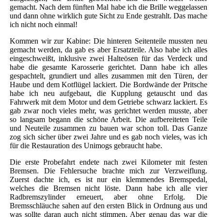
gemacht. Nach dem fünften Mal habe ich die Brille weggelassen
und dann ohne wirklich gute Sicht zu Ende gestrahlt. Das mache
ich nicht noch einmal!
Kommen wir zur Kabine: Die hinteren Seitenteile mussten neu
gemacht werden, da gab es aber Ersatzteile. Also habe ich alles
eingeschweißt, inklusive zwei Halteösen für das Verdeck und
habe die gesamte Karosserie gerichtet. Dann habe ich alles
gespachtelt, grundiert und alles zusammen mit den Türen, der
Haube und dem Kotflügel lackiert. Die Bordwände der Pritsche
habe ich neu aufgebaut, die Kupplung getauscht und das
Fahrwerk mit dem Motor und dem Getriebe schwarz lackiert. Es
gab zwar noch vieles mehr, was gerichtet werden musste, aber
so langsam begann die schöne Arbeit. Die aufbereiteten Teile
und Neuteile zusammen zu bauen war schon toll. Das Ganze
zog sich sicher über zwei Jahre und es gab noch vieles, was ich
für die Restauration des Unimogs gebraucht habe.
Die erste Probefahrt endete nach zwei Kilometer mit festen
Bremsen. Die Fehlersuche brachte mich zur Verzweiflung.
Zuerst dachte ich, es ist nur ein klemmendes Bremspedal,
welches die Bremsen nicht löste. Dann habe ich alle vier
Radbremszylinder erneuert, aber ohne Erfolg. Die
Bremsschläuche sahen auf den ersten Blick in Ordnung aus und
was sollte daran auch nicht stimmen. Aber genau das war die