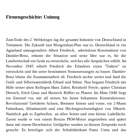
Firmengeschichte: Unimog
Zum Ende des 2. Weltkrieges lag die gesamte Industrie von Deutschland in
Trümmern. Die Zukunft laut Morgenthau-Plan war es, Deutschland in ein
Agrarland umzugestalten. Albert Friedrich, arbeitsloser Konstrukteur von
Daimler-Benz, erfasste die Situation und seine Idee war es, für die
Landwirtschaft ein Gerät zu entwickeln, welches alle Ansprüchen erfüllt. Im
November 1945 erhielt Friedrich die Erlaubnis einen "Traktor" zu
entwickeln und ihn unter bestimmten Voraussetzungen zu bauen. Daimler-
Benz lehnte die Zusammenarbeit ab. Friedrich suchte weiter und fand die
Gold- und Silberwarenfabrik Erhard und Söhne. Nun begann Friedrich mit
Hilfe seiner alten Kollegen Hans Zabel, Reinhold Freyle, später Christian
Dietrich, Erich Grass und Heinrich Rößler zu Planen. Im März 1946 liegt
ein Entwurf vor, mit all seinen bis heute bekannten Konstruktionen:
Revolutionär! Gefederte Achsen, Bremsen hinten und vorne, ein 2-Mann
Fahrerhaus, Allradantrieb und eine Höchstgeschwindigkeit von 50km/h.
Natürlich gab es Zapfwellen an allen Seiten und eine kleine Ladefläche.
Zuerst wurde er von einem Benzin PKW-Motor angetrieben und später
dann mit einem Dieselmotor. Geldgeber wurden zu diesem Zeitpunkt noch
gesucht. Es beteiligte sich der Schuhfabrikant Franz Cutta und das