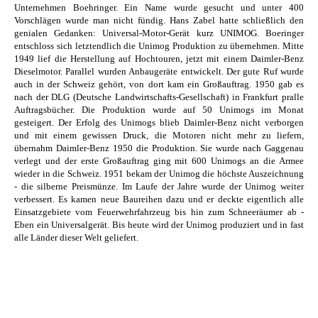
Unternehmen Boehringer. Ein Name wurde gesucht und unter 400
Vorschlägen wurde man nicht fündig. Hans Zabel hatte schließlich den
genialen Gedanken: Universal-Motor-Gerät kurz UNIMOG. Boeringer
entschloss sich letztendlich die Unimog Produktion zu übernehmen. Mitte
1949 lief die Herstellung auf Hochtouren, jetzt mit einem Daimler-Benz
Dieselmotor. Parallel wurden Anbaugeräte entwickelt. Der gute Ruf wurde
auch in der Schweiz gehört, von dort kam ein Großauftrag. 1950 gab es
nach der DLG (Deutsche Landwirtschafts-Gesellschaft) in Frankfurt pralle
Auftragsbücher. Die Produktion wurde auf 50 Unimogs im Monat
gesteigert. Der Erfolg des Unimogs blieb Daimler-Benz nicht verborgen
und mit einem gewissen Druck, die Motoren nicht mehr zu liefern,
übernahm Daimler-Benz 1950 die Produktion. Sie wurde nach Gaggenau
verlegt und der erste Großauftrag ging mit 600 Unimogs an die Armee
wieder in die Schweiz. 1951 bekam der Unimog die höchste Auszeichnung
- die silberne Preismünze. Im Laufe der Jahre wurde der Unimog weiter
verbessert. Es kamen neue Baureihen dazu und er deckte eigentlich alle
Einsatzgebiete vom Feuerwehrfahrzeug bis hin zum Schneeräumer ab -
Eben ein Universalgerät. Bis heute wird der Unimog produziert und in fast
alle Länder dieser Welt geliefert.