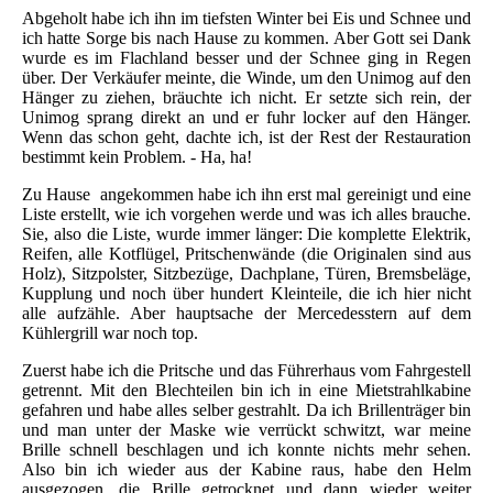
Abgeholt habe ich ihn im tiefsten Winter bei Eis und Schnee und
ich hatte Sorge bis nach Hause zu kommen. Aber Gott sei Dank
wurde es im Flachland besser und der Schnee ging in Regen
über. Der Verkäufer meinte, die Winde, um den Unimog auf den
Hänger zu ziehen, bräuchte ich nicht. Er setzte sich rein, der
Unimog sprang direkt an und er fuhr locker auf den Hänger.
Wenn das schon geht, dachte ich, ist der Rest der Restauration
bestimmt kein Problem. - Ha, ha!
Zu Hause angekommen habe ich ihn erst mal gereinigt und eine
Liste erstellt, wie ich vorgehen werde und was ich alles brauche.
Sie, also die Liste, wurde immer länger: Die komplette Elektrik,
Reifen, alle Kotflügel, Pritschenwände (die Originalen sind aus
Holz), Sitzpolster, Sitzbezüge, Dachplane, Türen, Bremsbeläge,
Kupplung und noch über hundert Kleinteile, die ich hier nicht
alle aufzähle. Aber hauptsache der Mercedesstern auf dem
Kühlergrill war noch top.
Zuerst habe ich die Pritsche und das Führerhaus vom Fahrgestell
getrennt. Mit den Blechteilen bin ich in eine Mietstrahlkabine
gefahren und habe alles selber gestrahlt. Da ich Brillenträger bin
und man unter der Maske wie verrückt schwitzt, war meine
Brille schnell beschlagen und ich konnte nichts mehr sehen.
Also bin ich wieder aus der Kabine raus, habe den Helm
ausgezogen, die Brille getrocknet und dann wieder weiter